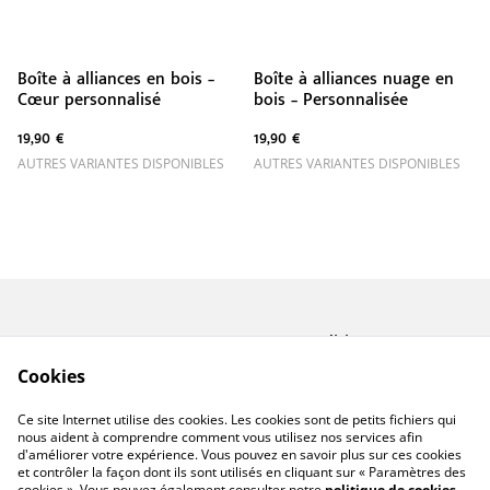
Boîte à alliances en bois –
Boîte à alliances nuage en
Cœur personnalisé
bois – Personnalisée
19,90 €
19,90 €
AUTRES VARIANTES DISPONIBLES
AUTRES VARIANTES DISPONIBLES
Contactez-nous
Conditions
Politique de
Politique de cookies
Cookies
confidentialité
A propos de Miforge
Ce site Internet utilise des cookies. Les cookies sont de petits fichiers qui
Créations
nous aident à comprendre comment vous utilisez nos services afin
d'améliorer votre expérience. Vous pouvez en savoir plus sur ces cookies
et contrôler la façon dont ils sont utilisés en cliquant sur « Paramètres des
cookies ». Vous pouvez également consulter notre
politique de cookies
.