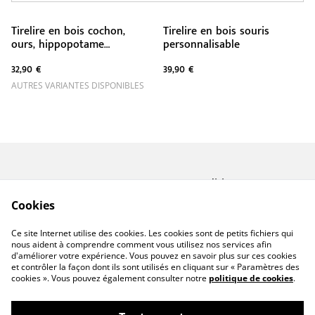
Tirelire en bois cochon,
Tirelire en bois souris
ours, hippopotame
personnalisable
personnalisable
32,90 €
39,90 €
AUTRES VARIANTES DISPONIBLES
Contactez-nous
Conditions
Politique de
Politique de cookies
Cookies
confidentialité
A propos de Miforge
Ce site Internet utilise des cookies. Les cookies sont de petits fichiers qui
Créations
nous aident à comprendre comment vous utilisez nos services afin
d'améliorer votre expérience. Vous pouvez en savoir plus sur ces cookies
et contrôler la façon dont ils sont utilisés en cliquant sur « Paramètres des
cookies ». Vous pouvez également consulter notre
politique de cookies
.