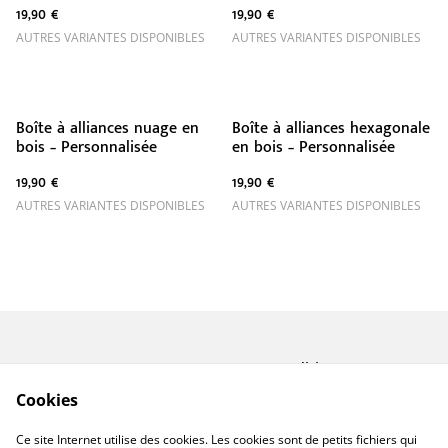
19,90 €
19,90 €
AUTRES VARIANTES DISPONIBLES
AUTRES VARIANTES DISPONIBLES
Boîte à alliances nuage en
Boîte à alliances hexagonale
bois – Personnalisée
en bois – Personnalisée
19,90 €
19,90 €
AUTRES VARIANTES DISPONIBLES
AUTRES VARIANTES DISPONIBLES
Contactez-nous
Conditions
Politique de
Politique de cookies
Cookies
confidentialité
A propos de Miforge
Ce site Internet utilise des cookies. Les cookies sont de petits fichiers qui