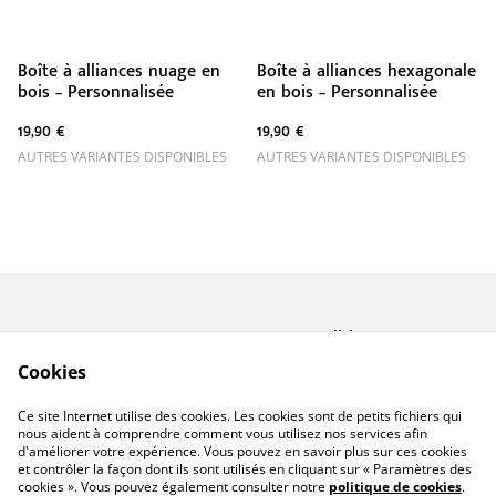
Boîte à alliances nuage en
Boîte à alliances hexagonale
bois – Personnalisée
en bois – Personnalisée
19,90 €
19,90 €
AUTRES VARIANTES DISPONIBLES
AUTRES VARIANTES DISPONIBLES
Contactez-nous
Conditions
Politique de
Politique de cookies
Cookies
confidentialité
A propos de Miforge
Ce site Internet utilise des cookies. Les cookies sont de petits fichiers qui
Créations
nous aident à comprendre comment vous utilisez nos services afin
d'améliorer votre expérience. Vous pouvez en savoir plus sur ces cookies
et contrôler la façon dont ils sont utilisés en cliquant sur « Paramètres des
cookies ». Vous pouvez également consulter notre
politique de cookies
.