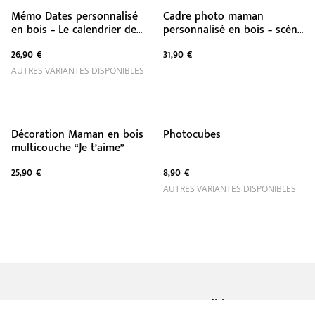
Mémo Dates personnalisé
Cadre photo maman
en bois – Le calendrier de
personnalisé en bois – scène
toute votre famille
miniature tendre et
26,90 €
31,90 €
décorative
AUTRES VARIANTES DISPONIBLES
Décoration Maman en bois
Photocubes
multicouche “Je t’aime”
25,90 €
8,90 €
AUTRES VARIANTES DISPONIBLES
Contactez-nous
Conditions