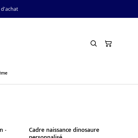
 d'achat
ême
n -
Cadre naissance dinosaure
personnalisé