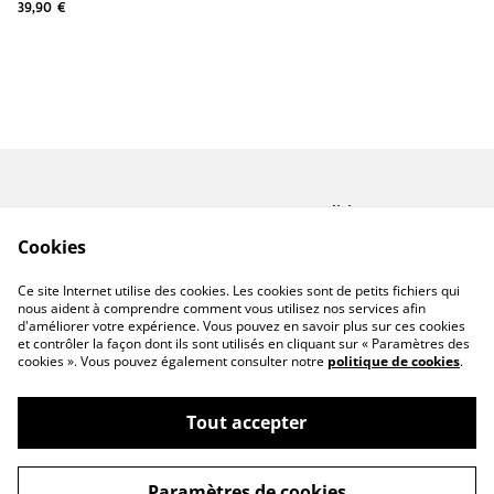
39,90 €
Contactez-nous
Conditions
Politique de
Politique de cookies
Cookies
confidentialité
A propos de Miforge
Ce site Internet utilise des cookies. Les cookies sont de petits fichiers qui
Créations
nous aident à comprendre comment vous utilisez nos services afin
d'améliorer votre expérience. Vous pouvez en savoir plus sur ces cookies
et contrôler la façon dont ils sont utilisés en cliquant sur « Paramètres des
cookies ». Vous pouvez également consulter notre
politique de cookies
.
Tout accepter
©
2026
miforge CREATIONS
Paramètres de cookies