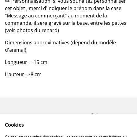
✏️ Personnalisation: si vous souhaitez personnaliser
cet objet , merci d'indiquer le prénom dans la case
"Message au commerçant" au moment de la
commande, il sera gravé sur la base, entre les pattes
(voir photos du renard)
Dimensions approximatives (dépend du modèle
d'animal)
Longueur : ~15 cm
Hauteur : ~8 cm
Contactez-nous
Conditions
Politique de
Politique de cookies
Cookies
confidentialité
A propos de Miforge
Ce site Internet utilise des cookies. Les cookies sont de petits fichiers qui