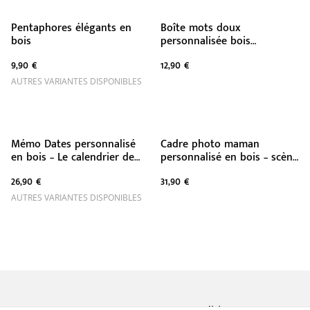
Pentaphores élégants en
Boîte mots doux
bois
personnalisée bois
hexagonale
9,90 €
12,90 €
AUTRES VARIANTES DISPONIBLES
Mémo Dates personnalisé
Cadre photo maman
en bois – Le calendrier de
personnalisé en bois – scène
toute votre famille
miniature tendre et
26,90 €
31,90 €
décorative
AUTRES VARIANTES DISPONIBLES