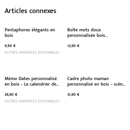
Articles connexes
Pentaphores élégants en
Boîte mots doux
bois
personnalisée bois
hexagonale
9,90 €
12,90 €
AUTRES VARIANTES DISPONIBLES
Mémo Dates personnalisé
Cadre photo maman
en bois – Le calendrier de
personnalisé en bois – scène
toute votre famille
miniature tendre et
26,90 €
31,90 €
décorative
AUTRES VARIANTES DISPONIBLES