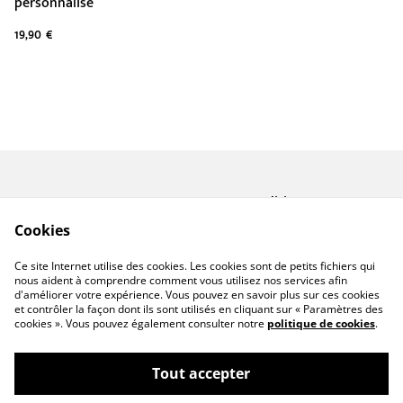
personnalisé
19,90 €
Contactez-nous
Conditions
Politique de
Politique de cookies
Cookies
confidentialité
A propos de Miforge
Ce site Internet utilise des cookies. Les cookies sont de petits fichiers qui
Créations
nous aident à comprendre comment vous utilisez nos services afin
d'améliorer votre expérience. Vous pouvez en savoir plus sur ces cookies
et contrôler la façon dont ils sont utilisés en cliquant sur « Paramètres des
cookies ». Vous pouvez également consulter notre
politique de cookies
.
Tout accepter
©
2026
miforge CREATIONS